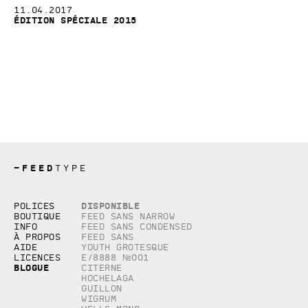
11.04.2017
Édition spéciale 2015
—
FEED
TYPE
Copyright © 2026, studio Feed inc.
Disponible
Polices
Tous droits réservés
Boutique
Feed Sans Narrow
Info
Feed Sans Condensed
À propos
Feed Sans
Aide
Youth Grotesque
Licences
E/8888 №001
Blogue
Citerne
Hochelaga
Guillon
Wigrum