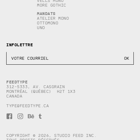
Vells Mono
More Gothic
Mandats
Atelier Mono
Ottomono
Uno
Infolettre
Feedtype
312-5333, Av. Casgrain
Montréal (Québec) H2T 1X3
Canada
type@feedtype.ca
F
I
B
T
a
n
e
u
c
s
h
m
e
t
a
b
b
a
n
l
Copyright © 2026, studio Feed inc.
o
g
c
r