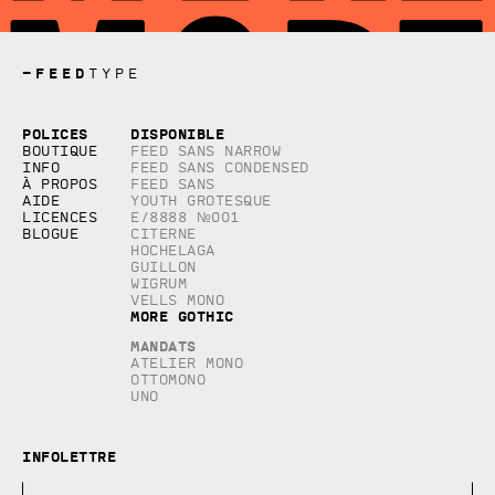
—
FEED
TYPE
Copyright © 2026, studio Feed inc.
Polices
Disponible
Tous droits réservés
Boutique
Feed Sans Narrow
Info
Feed Sans Condensed
À propos
Feed Sans
Aide
Youth Grotesque
Licences
E/8888 №001
Blogue
Citerne
Hochelaga
Guillon
Wigrum
Vells Mono
More Gothic
Mandats
Atelier Mono
Ottomono
Uno
Infolettre