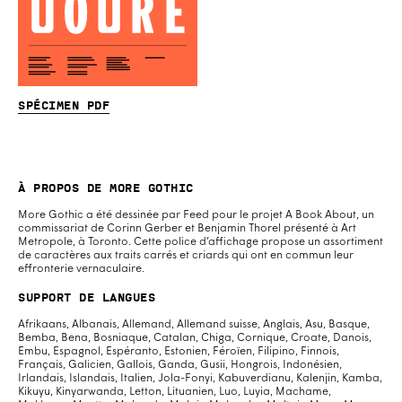
Spécimen PDF
À propos de More Gothic
More Gothic a été dessinée par Feed pour le projet A Book About, un
commissariat de Corinn Gerber et Benjamin Thorel présenté à Art
Metropole, à Toronto. Cette police d’affichage propose un assortiment
de caractères aux traits carrés et criards qui ont en commun leur
effronterie vernaculaire.
Support de langues
Afrikaans, Albanais, Allemand, Allemand suisse, Anglais, Asu, Basque,
Bemba, Bena, Bosniaque, Catalan, Chiga, Cornique, Croate, Danois,
Embu, Espagnol, Espéranto, Estonien, Féroïen, Filipino, Finnois,
Français, Galicien, Gallois, Ganda, Gusii, Hongrois, Indonésien,
Irlandais, Islandais, Italien, Jola-Fonyi, Kabuverdianu, Kalenjin, Kamba,
Kikuyu, Kinyarwanda, Letton, Lituanien, Luo, Luyia, Machame,