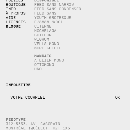
Disponible
Polices
Tous droits réservés
Boutique
Feed Sans Narrow
Info
Feed Sans Condensed
À propos
Feed Sans
Aide
Youth Grotesque
Licences
E/8888 №001
Blogue
Citerne
Hochelaga
Guillon
Wigrum
Vells Mono
More Gothic
Mandats
Atelier Mono
Ottomono
Uno
Infolettre
Feedtype
312-5333, Av. Casgrain
Montréal (Québec) H2T 1X3