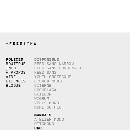
—
FEED
TYPE
Copyright © 2026, studio Feed inc.
Polices
Disponible
Tous droits réservés
Boutique
Feed Sans Narrow
Info
Feed Sans Condensed
À propos
Feed Sans
Aide
Youth Grotesque
Licences
E/8888 №001
Blogue
Citerne
Hochelaga
Guillon
Wigrum
Vells Mono
More Gothic
Mandats
Atelier Mono
Ottomono
Uno