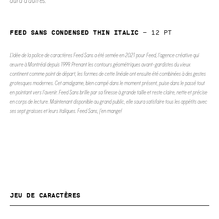
aura d’autres.
Feed Sans Condensed Thin Italic
—
12
pt
L’idée de la police de caractères Feed Sans a été semée en 2021 pour Feed, l’agence créative qui
œuvre à Montréal depuis 1999. Prenant les contours géométriques avant-gardistes du vieux
continent comme point de départ, les formes de cette linéale ont ensuite été combinées à des gestes
grotesques modernes. Cet amalgame, bien campé dans le moment présent, puise dans le passé tout
en pointant vers l’avenir. Feed Sans brille par sa finesse à grande taille et reste claire, nette et précise
en corps de lecture. Maintenant disponible au grand public, elle saura satisfaire tous les appétits avec
ses sept graisses et leurs italiques. Feed Sans, j’en mange!
Jeu de caractères