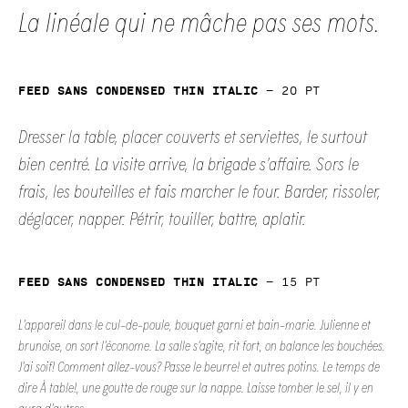
La linéale qui ne mâche pas ses mots.
Feed Sans Condensed Thin Italic
—
20
pt
Dresser la table, placer couverts et serviettes, le surtout
bien centré. La visite arrive, la brigade s’affaire. Sors le
frais, les bouteilles et fais marcher le four. Barder, rissoler,
déglacer, napper. Pétrir, touiller, battre, aplatir.
Feed Sans Condensed Thin Italic
—
15
pt
L’appareil dans le cul-de-poule, bouquet garni et bain-marie. Julienne et
brunoise, on sort l’économe. La salle s’agite, rit fort, on balance les bouchées.
J’ai soif! Comment allez-vous? Passe le beurre! et autres potins. Le temps de
dire À table!, une goutte de rouge sur la nappe. Laisse tomber le sel, il y en