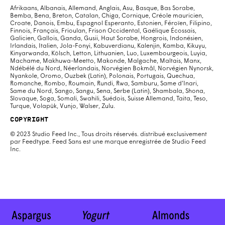
Afrikaans, Albanais, Allemand, Anglais, Asu, Basque, Bas Sorabe,
Bemba, Bena, Breton, Catalan, Chiga, Cornique, Créole mauricien,
Croate, Danois, Embu, Espagnol Esperanto, Estonien, Féroïen, Filipino,
Finnois, Français, Frioulan, Frison Occidental, Gaélique Écossais,
Galicien, Gallois, Ganda, Gusii, Haut Sorabe, Hongrois, Indonésien,
Irlandais, Italien, Jola-Fonyi, Kabuverdianu, Kalenjin, Kamba, Kikuyu,
Kinyarwanda, Kölsch, Letton, Lithuanien, Luo, Luxembourgeois, Luyia,
Machame, Makhuwa-Meetto, Makonde, Malgache, Maltais, Manx,
Ndébélé du Nord, Néerlandais, Norvégien Bokmål, Norvégien Nynorsk,
Nyankole, Oromo, Ouzbek (Latin), Polonais, Portugais, Quechua,
Romanche, Rombo, Roumain, Rundi, Rwa, Samburu, Same d’Inari,
Same du Nord, Sango, Sangu, Sena, Serbe (Latin), Shambala, Shona,
Slovaque, Soga, Somali, Swahili, Suédois, Suisse Allemand, Taita, Teso,
Turque, Volapük, Vunjo, Walser, Zulu.
Copyright
© 2023 Studio Feed Inc., Tous droits réservés. distribué exclusivement
par Feedtype. Feed Sans est une marque enregistrée de Studio Feed
Inc.