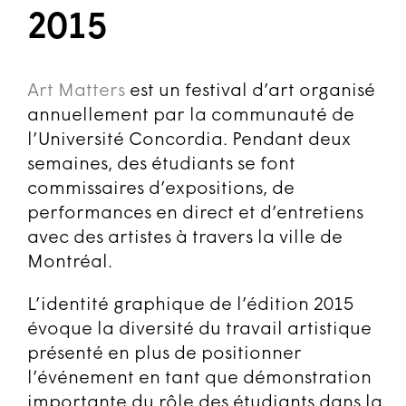
N
2015
a
r
r
o
w
Art Matters
est un festival d’art organisé
annuellement par la communauté de
F
e
l’Université Concordia. Pendant deux
e
d
semaines, des étudiants se font
S
commissaires d’expositions, de
a
n
performances en direct et d’entretiens
s
C
avec des artistes à travers la ville de
o
n
Montréal.
d
e
n
L’identité graphique de l’édition 2015
s
e
évoque la diversité du travail artistique
d
présenté en plus de positionner
l’événement en tant que démonstration
F
e
importante du rôle des étudiants dans la