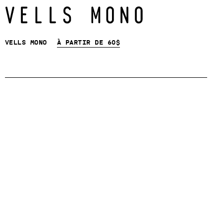
Vells Mono
À partir de
60
$