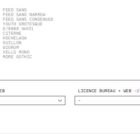
Feed Sans
Feed Sans Narrow
Feed Sans Condensed
Youth Grotesque
E/8888 №001
Citerne
Hochelaga
Guillon
Wigrum
Vells Mono
More Gothic
eb
Licence bureau + web
-2